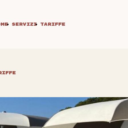
ome
Servizi
Tariffe
riffe